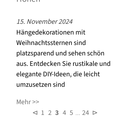
15. November 2024
Hängedekorationen mit
Weihnachtssternen sind
platzsparend und sehen schön
aus. Entdecken Sie rustikale und
elegante DIY-Ideen, die leicht
umzusetzen sind
Mehr
⊲
1
2
3
4
5
24
⊳
…