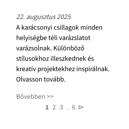
22. augusztus 2025
A karácsonyi csillagok minden
helyiségbe téli varázslatot
varázsolnak. Különböző
stílusokhoz illeszkednek és
kreatív projektekhez inspirálnak.
Olvasson tovább.
Bővebben
1
2
3
6
⊳
…