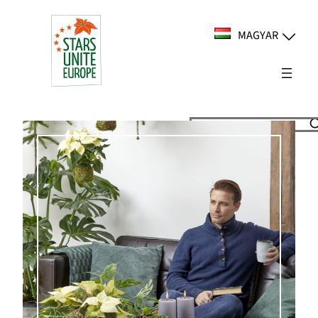
Ugrás
a
MAGYAR
tartalomhoz
Suchen