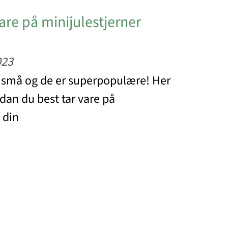
are på minijulestjerner
023
r små og de er superpopulære! Her
dan du best tar vare på
 din