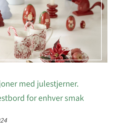
oner med julestjerner.
estbord for enhver smak
024