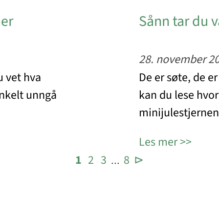
ner
Sånn tar du v
28. november 2
u vet hva
De er søte, de e
enkelt unngå
kan du lese hvor
minijulestjernen
Les mer
1
2
3
8
⊳
…