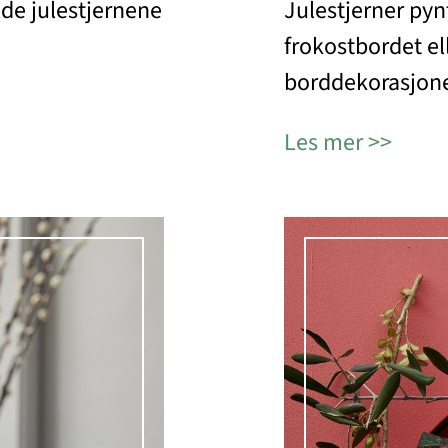
de julestjernene
Julestjerner pyn
frokostbordet el
borddekorasjone
Les mer