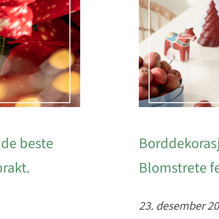
 de beste
Borddekorasj
prakt.
Blomstrete f
23. desember 2