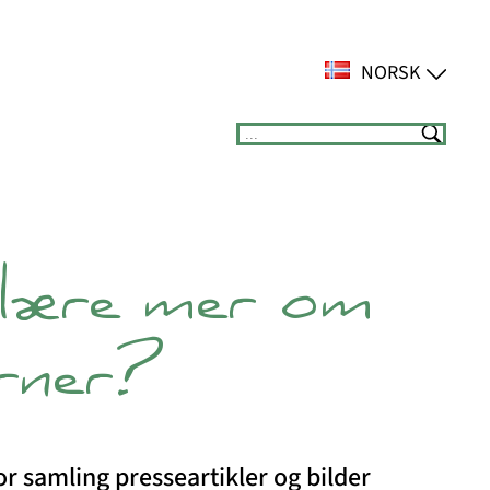
NORSK
Suchen
 lære mer om
erner?
or samling presseartikler og bilder