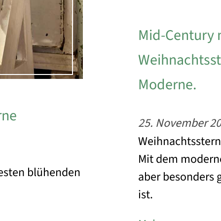
Mid-Century 
Weihnachtsst
Moderne.
rne
25. November 2
Weihnachtssterne
Mit dem moderne
testen blühenden
aber besonders g
ist.