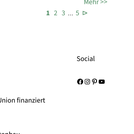
Mehr
1
2
3
5
⊳
…
Social
Facebook
Instagram
Pinterest
YouTube
nion finanziert