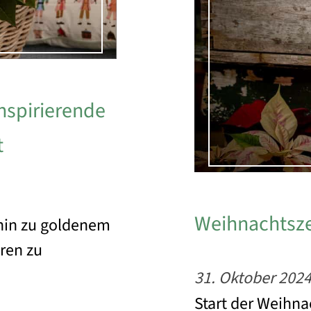
nspirierende
t
Weihnachtszei
hin zu goldenem
eren zu
31. Oktober 202
Start der Weihna