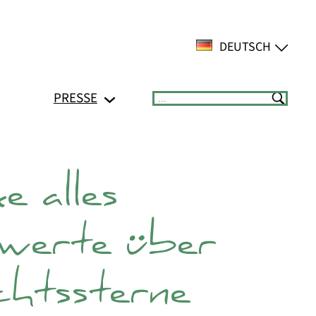
DEUTSCH
PRESSE
Suchen
 alles
werte über
htssterne