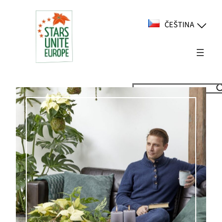
Přeskočit
na
ČEŠTINA
obsah
Suchen