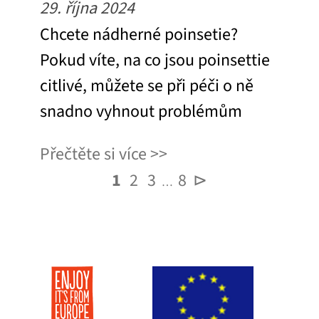
29. října 2024
Chcete nádherné poinsetie?
Pokud víte, na co jsou poinsettie
citlivé, můžete se při péči o ně
snadno vyhnout problémům
Přečtěte si více
1
2
3
8
⊳
…