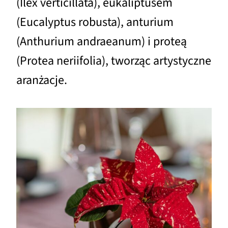
(Ilex verticillata), eukaliptusem
(Eucalyptus robusta), anturium
(Anthurium andraeanum) i proteą
(Protea neriifolia), tworząc artystyczne
aranżacje.