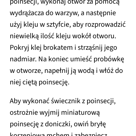
poinsecji, wykonaj otwór za pomocą
wydrążacza do warzyw, a następnie
użyj kleju w sztyfcie, aby rozprowadzić
niewielką ilość kleju wokół otworu.
Pokryj klej brokatem i strząśnij jego
nadmiar. Na koniec umieść probówkę
w otworze, napełnij ją wodą i włóż do
niej ciętą poinsecję.
Aby wykonać świecznik z poinsecji,
ostrożnie wyjmij miniaturową
poinsecję z doniczki, owiń bryłę
korzeniową mchem i zabezpiecz