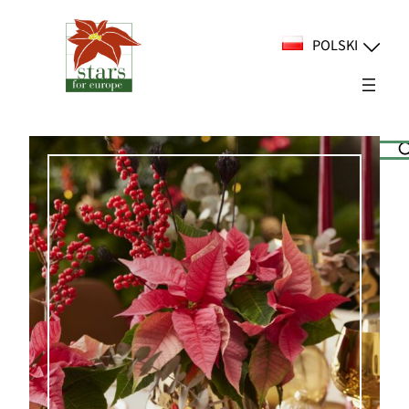
Przejdź
do
POLSKI
treści
Suchen