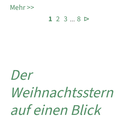
Mehr
1
2
3
8
⊳
…
Der
Weihnachtsstern
auf einen Blick