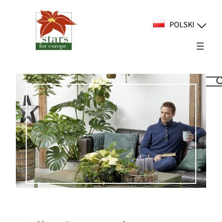
Przejdź
do
POLSKI
treści
Suchen