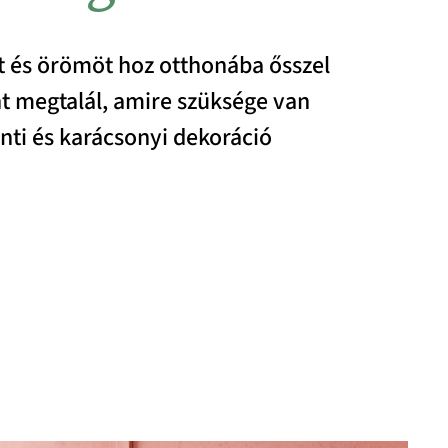
nt és örömöt hoz otthonába ősszel
nt megtalál, amire szüksége van
ti és karácsonyi dekoráció