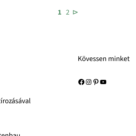
1
2
⊳
Kövessen minket
Facebook
Instagram
Pinterest
YouTube
zírozásával
rtenbau