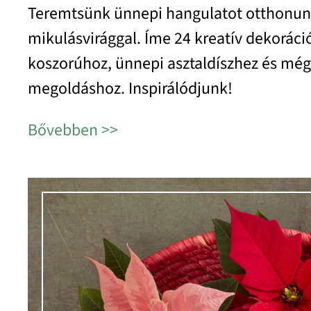
Teremtsünk ünnepi hangulatot otthonu
mikulásvirággal. Íme 24 kreatív dekoráció
koszorúhoz, ünnepi asztaldíszhez és mé
megoldáshoz. Inspirálódjunk!
Bővebben