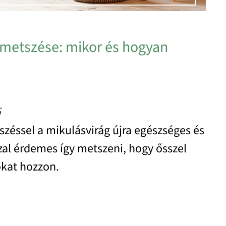
 metszése: mikor és hogyan
5
zéssel a mikulásvirág újra egészséges és
szal érdemes így metszeni, hogy ősszel
sokat hozzon.