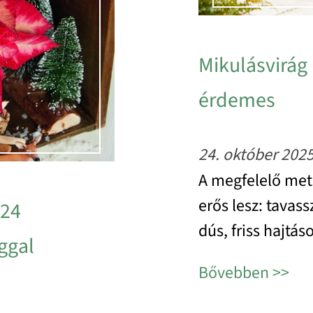
Mikulásvirág
érdemes
24. október 202
A megfelelő mets
erős lesz: tavas
 24
dús, friss hajtá
ággal
Bővebben