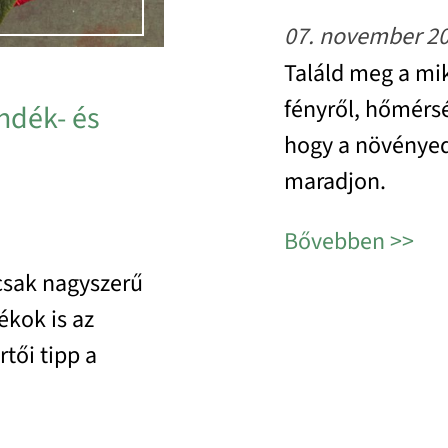
07. november 2
Találd meg a mik
fényről, hőmérsé
ándék- és
hogy a növényed
maradjon.
Bővebben
csak nagyszerű
kok is az
tői tipp a