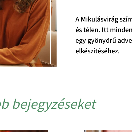
A Mikulásvirág szí
és télen. Itt minde
egy gyönyörű adven
elkészítéséhez.
b bejegyzéseket