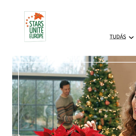
Ugrás
a
tartalomhoz
TUDÁS