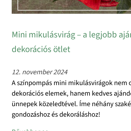
Mini mikulásvirág – a legjobb aj
dekorációs ötlet
12. november 2024
A színpompás mini mikulásvirágok nem 
dekorációs elemek, hanem kedves ajándé
ünnepek közeledtével. Íme néhány szakér
gondozáshoz és dekoráláshoz!