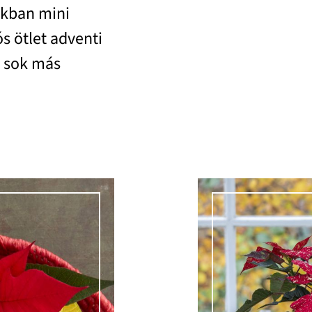
nkban mini
s ötlet adventi
g sok más