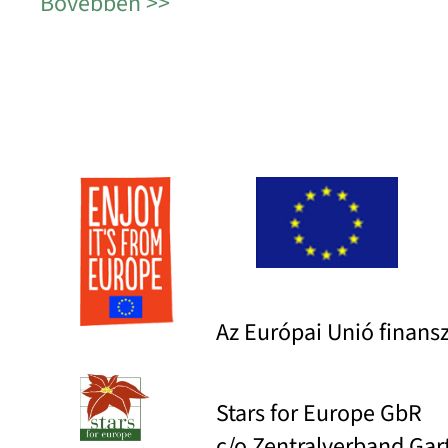
Bővebben
Az Európai Unió finans
Stars for Europe GbR
c/o Zentralverband Ga