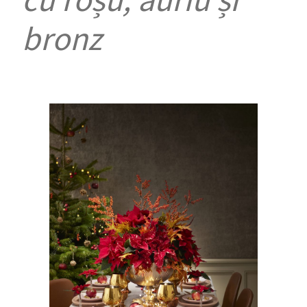
cu roșu, auriu și
bronz