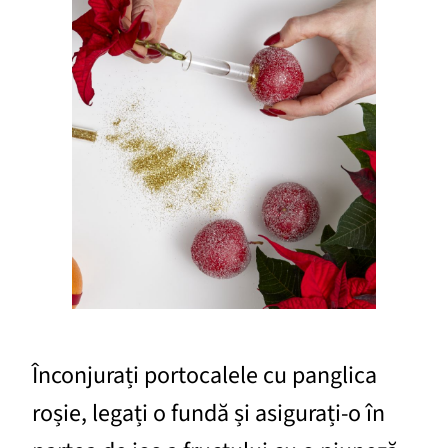
Înconjurați portocalele cu panglica
roșie, legați o fundă și asigurați-o în