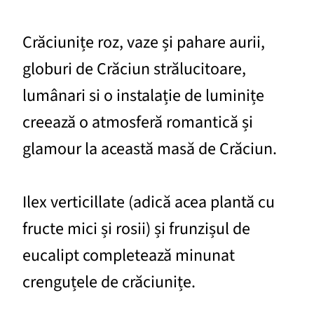
Crăciunițe roz, vaze și pahare aurii,
globuri de Crăciun strălucitoare,
lumânari si o instalație de luminițe
creează o atmosferă romantică și
glamour la această masă de Crăciun.
Ilex verticillate (adică acea plantă cu
fructe mici și rosii) și frunzișul de
eucalipt completează minunat
crenguțele de crăciunițe.