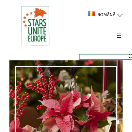
Sari
la
ROMÂNĂ
conținut
Suchen