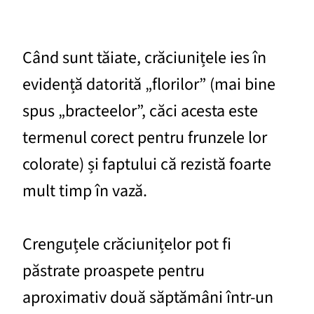
Când sunt tăiate, crăciunițele ies în
evidență datorită „florilor” (mai bine
spus „bracteelor”, căci acesta este
termenul corect pentru frunzele lor
colorate) și faptului că rezistă foarte
mult timp în vază.
Crenguțele crăciunițelor pot fi
păstrate proaspete pentru
aproximativ două săptămâni într-un