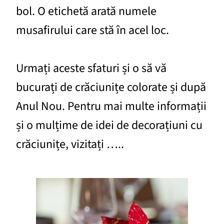
bol. O etichetă arată numele
musafirului care stă în acel loc.
Urmați aceste sfaturi și o să vă
bucurați de crăciunițe colorate și după
Anul Nou. Pentru mai multe informații
și o mulțime de idei de decorațiuni cu
crăciunițe, vizitați …..