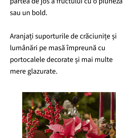
partea de jos a fructului cu o piuneză
sau un bold.
Aranjați suporturile de crăciunițe și
lumânări pe masă împreună cu
portocalele decorate și mai multe
mere glazurate.