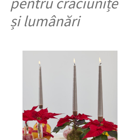
pentru crăciunițe
și lumânări