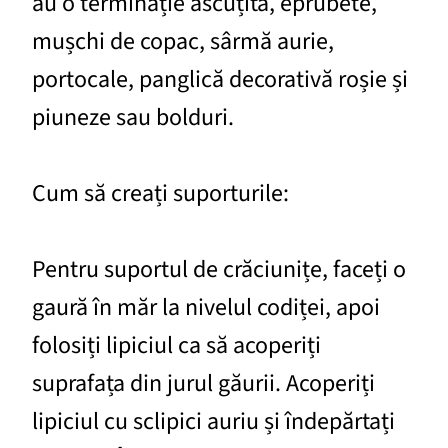
au o terminație ascuțită, eprubete,
mușchi de copac, sârmă aurie,
portocale, panglică decorativă roșie și
piuneze sau bolduri.
Cum să creați suporturile:
Pentru suportul de crăciunițe, faceți o
gaură în măr la nivelul codiței, apoi
folosiți lipiciul ca să acoperiți
suprafața din jurul găurii. Acoperiți
lipiciul cu sclipici auriu și îndepărtați