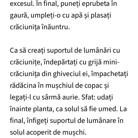
excesul. În final, puneți eprubeta în
gaură, umpleți-o cu apă și plasați
crăciunița înăuntru.
Ca să creați suportul de lumânări cu
crăciunițe, îndepărtați cu grijă mini-
crăciunița din ghiveciul ei, împachetați
rădăcina în mușchiul de copac și
legați-l cu sârmă aurie. Sfat: udați
înainte planta, ca solul să fie umed. La
final, înfigeți suportul de lumânare în
solul acoperit de mușchi.