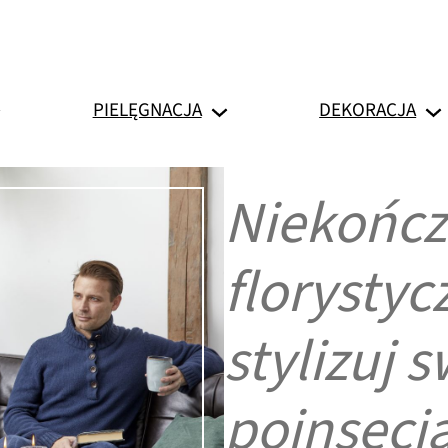
PIELĘGNACJA
DEKORACJA
Niekończ
florysty
stylizuj 
poinsecj