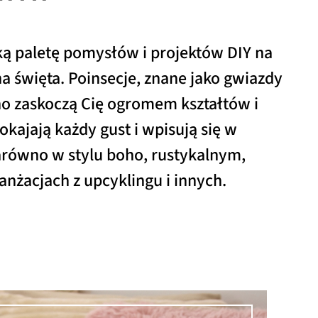
oką paletę pomysłów i projektów DIY na
 święta. Poinsecje, znane jako gwiazdy
no zaskoczą Cię ogromem kształtów i
kajają każdy gust i wpisują się w
arówno w stylu boho, rustykalnym,
ranżacjach z upcyklingu i innych.