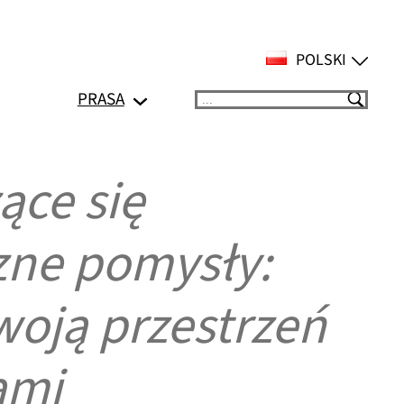
POLSKI
PRASA
Suchen
ące się
czne pomysły:
swoją przestrzeń
ami