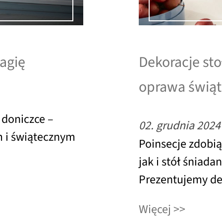
agię
Dekoracje sto
oprawa świąt
 doniczce –
02. grudnia 2024
 i świątecznym
Poinsecje zdobią
jak i stół śniada
Prezentujemy dek
Więcej