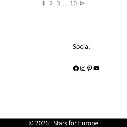
1
2
3
10
⊳
…
Social
Facebook
Instagram
Pinterest
YouTube
© 2026 | Stars for Europe