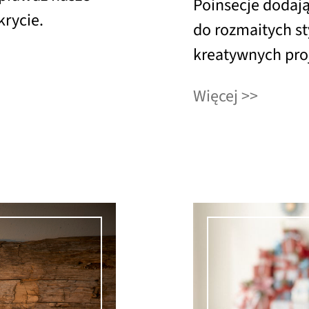
Poinsecje dodaj
rycie.
do rozmaitych st
kreatywnych proj
Więcej