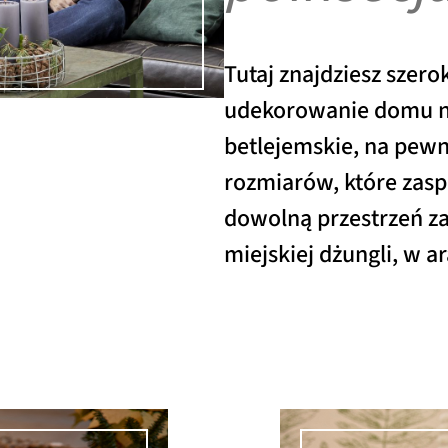
Tutaj znajdziesz szer
udekorowanie domu na
betlejemskie, na pew
rozmiarów, które zaspo
dowolną przestrzeń z
miejskiej dżungli, w a