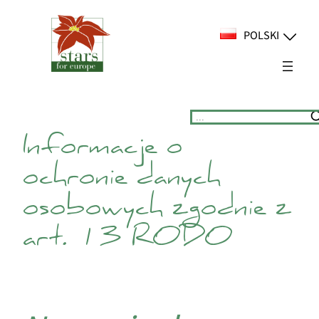
Przejdź
do
POLSKI
treści
Suchen
Informacje o
ochronie danych
osobowych zgodnie z
art. 13 RODO