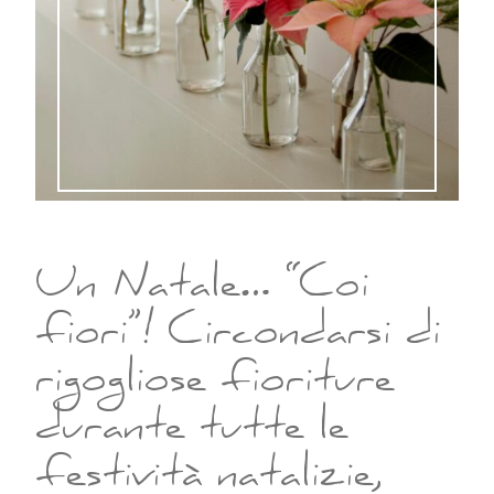
Un Natale… “Coi
fiori”! Circondarsi di
rigogliose fioriture
durante tutte le
festività natalizie,