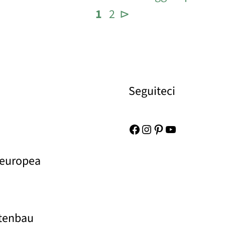
1
2
⊳
Seguiteci
Facebook
Instagram
Pinterest
YouTube
 europea
rtenbau