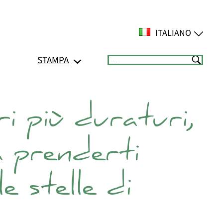
ITALIANO
STAMPA
Suchen
i più duraturi,
a prenderti
e stelle di