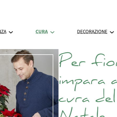
NZA
CURA
DECORAZIONE
Per fior
impara 
cura dell