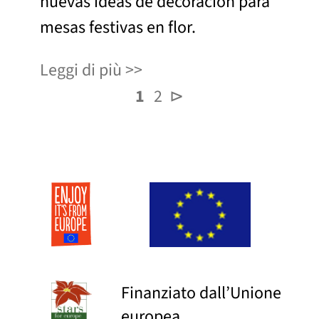
nuevas ideas de decoración para
mesas festivas en flor.
Leggi di più
1
2
⊳
Finanziato dall’Unione
europea