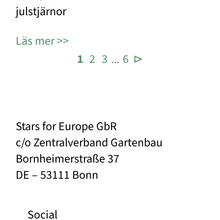
julstjärnor
Läs mer
1
2
3
6
⊳
…
Stars for Europe GbR
c/o Zentralverband Gartenbau
Bornheimerstraße 37
DE – 53111 Bonn
Social