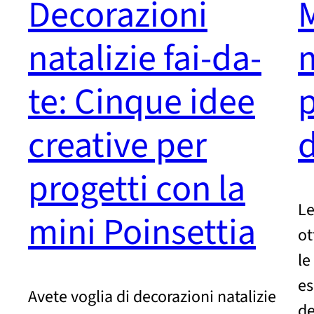
Decorazioni
M
natalizie fai-da-
m
te: Cinque idee
p
creative per
progetti con la
Le
mini Poinsettia
ot
le
es
Avete voglia di decorazioni natalizie
de