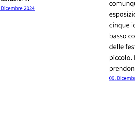
comunqu
. Dicembre 2024
esposizi
cinque id
basso cos
delle fe
piccolo. 
prendono
09. Dicemb