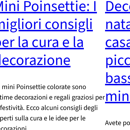
ini Poinsettie: I
Dec
igliori consigli
nata
er la cura e la
casa
decorazione
picc
bas
 mini Poinsettie colorate sono
min
time decorazioni e regali graziosi per
 festività. Ecco alcuni consigli degli
perti sulla cura e le idee per le
Avete po
corazioni.