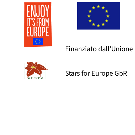
Finanziato dall’Unione
Stars for Europe GbR
c/o Zentralverband Ga
Bornheimerstraße 37
DE – 53111 Bonn