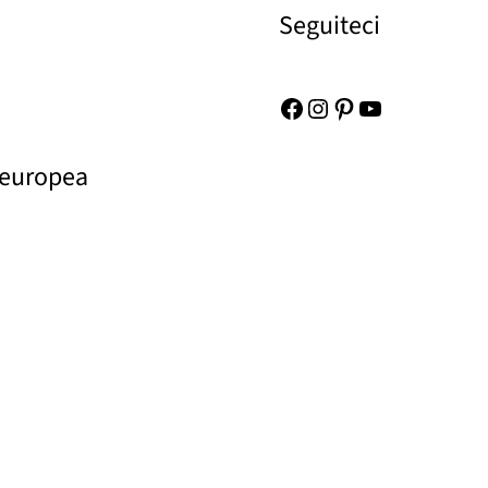
Seguiteci
Facebook
Instagram
Pinterest
YouTube
 europea
rtenbau
© 2026 | Stars for Europe