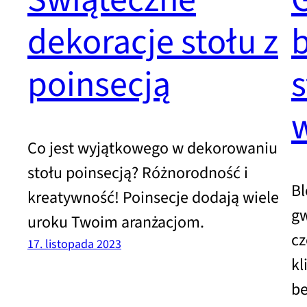
Świąteczne
dekoracje stołu z
poinsecją
s
w
Co jest wyjątkowego w dekorowaniu
stołu poinsecją? Różnorodność i
Bl
kreatywność! Poinsecje dodają wiele
gw
uroku Twoim aranżacjom.
cz
17. listopada 2023
kl
be