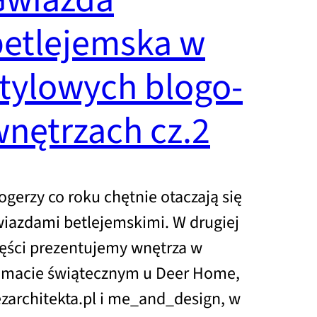
Gwiazda
betlejemska w
tylowych blogo-
nętrzach cz.2
ogerzy co roku chętnie otaczają się
iazdami betlejemskimi. W drugiej
ęści prezentujemy wnętrza w
imacie świątecznym u Deer Home,
zarchitekta.pl i me_and_design, w