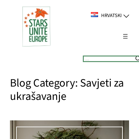
Skoči
do
HRVATSKI
sadržaja
Suchen
Blog Category:
Savjeti za
ukrašavanje