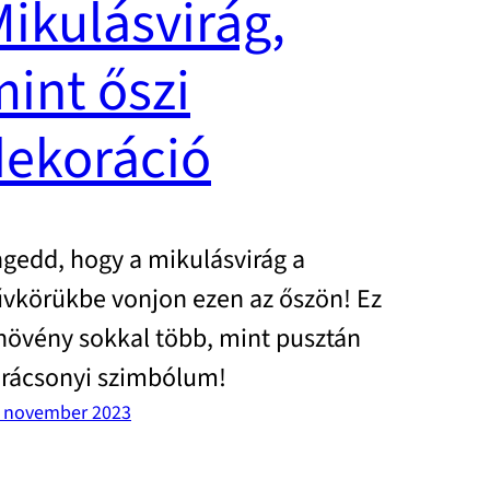
ikulásvirág,
int őszi
dekoráció
gedd, hogy a mikulásvirág a
vkörükbe vonjon ezen az őszön! Ez
növény sokkal több, mint pusztán
rácsonyi szimbólum!
. november 2023