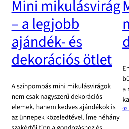
Mini mikulásvirág
M
– a legjobb
m
ajándék- és
dekorációs ötlet
En
bű
A színpompás mini mikulásvirágok
a 
nem csak nagyszerű dekorációs
ka
elemek, hanem kedves ajándékok is
02
az ünnepek közeledtével. Íme néhány
szakértői tipp a gondozáshoz és