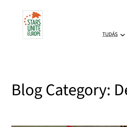
Ugrás
a
tartalomhoz
TUDÁS
Blog Category:
D