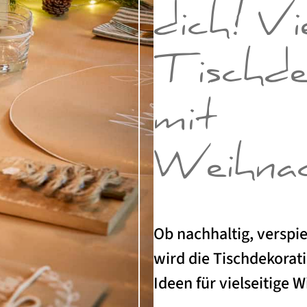
dich! Vie
Tischde
mit
Weihnac
Ob nachhaltig, verspi
wird die Tischdekorat
Ideen für vielseitige W