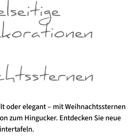
lseitige
korationen
htssternen
elt oder elegant – mit Weihnachtssternen
ion zum Hingucker. Entdecken Sie neue
intertafeln.