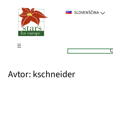
Preskoči
na
SLOVENŠČINA
vsebino
Suchen
Avtor:
kschneider