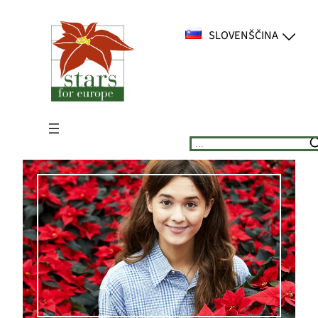
Preskoči
na
SLOVENŠČINA
vsebino
Suchen