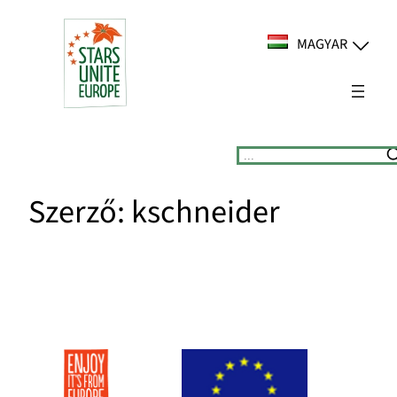
Ugrás
a
MAGYAR
tartalomhoz
Suchen
Szerző:
kschneider