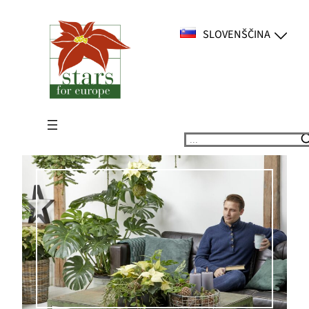
Preskoči
na
SLOVENŠČINA
vsebino
Suchen