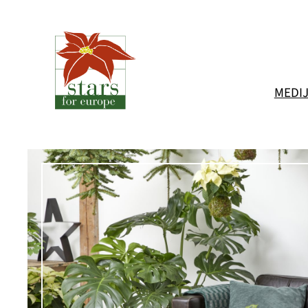
Preskoči
na
vsebino
MEDIJ