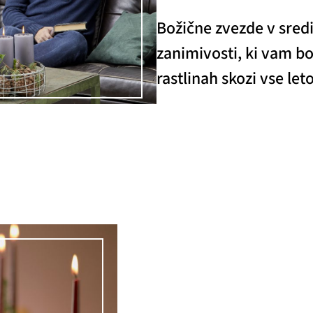
Božične zvezde v sred
zanimivosti, ki vam b
rastlinah skozi vse leto