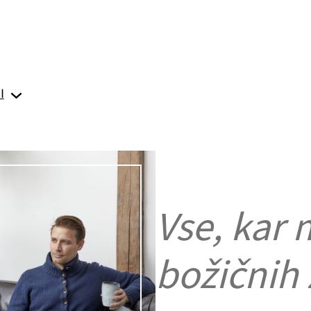
I
Vse, kar 
božičnih