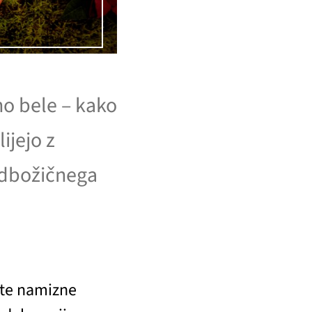
no bele – kako
ijejo z
edbožičnega
jte namizne