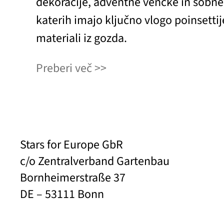
dekoracije, adventne venčke in sobne 
katerih imajo ključno vlogo poinsettij
materiali iz gozda.
Preberi več
Stars for Europe GbR
c/o Zentralverband Gartenbau
Bornheimerstraße 37
DE – 53111 Bonn