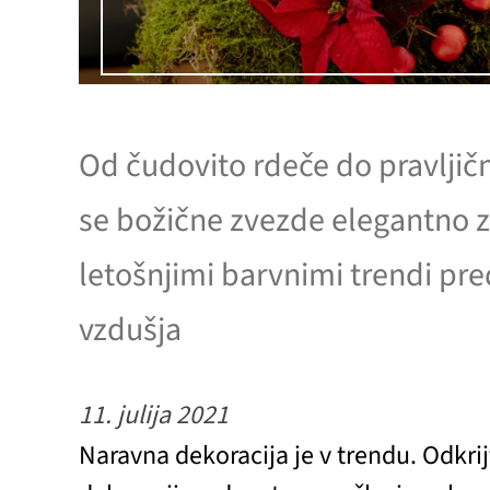
Od čudovito rdeče do pravljič
se božične zvezde elegantno zl
letošnjimi barvnimi trendi pr
vzdušja
11. julija 2021
Naravna dekoracija je v trendu. Odkri