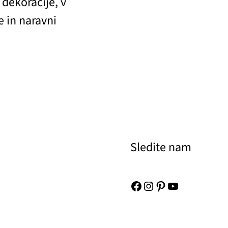
dekoracije, v
e in naravni
Sledite nam
Facebook
Instagram
Pinterest
YouTube