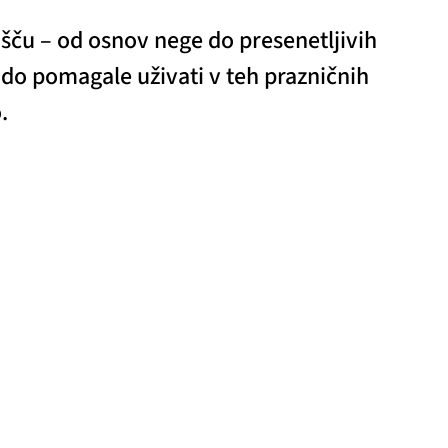
išču – od osnov nege do presenetljivih
odo pomagale uživati v teh prazničnih
.