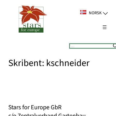
Skip
to
NORSK
content
Suchen
Skribent:
kschneider
Stars for Europe GbR
c/o Zentralverband Gartenbau