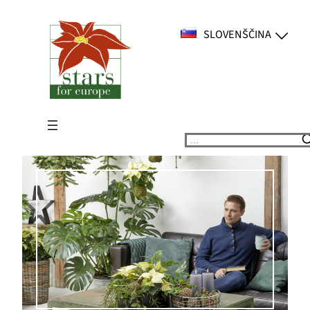
Preskoči
na
SLOVENŠČINA
vsebino
Suchen