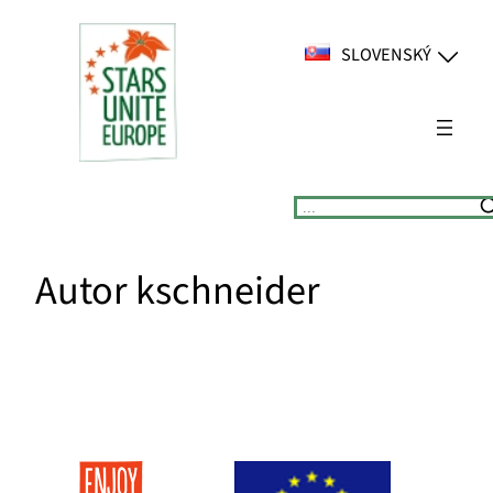
Prejsť
na
SLOVENSKÝ
obsah
Suchen
Autor
kschneider