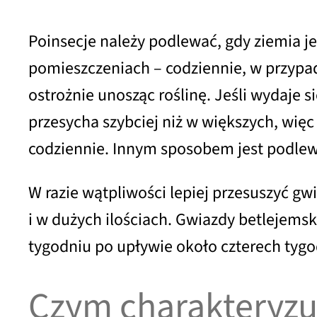
Poinsecje należy podlewać, gdy ziemia j
pomieszczeniach – codziennie, w przypadk
ostrożnie unosząc roślinę. Jeśli wydaje 
przesycha szybciej niż w większych, wię
codziennie. Innym sposobem jest podlewa
W razie wątpliwości lepiej przesuszyć gw
i w dużych ilościach. Gwiazdy betlejem
tygodniu po upływie około czterech tyg
Czym charakteryzuj