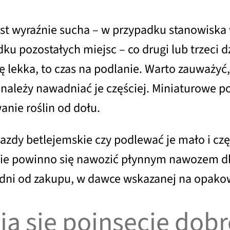
est wyraźnie sucha – w przypadku stanowiska 
u pozostałych miejsc – co drugi lub trzeci d
się lekka, to czas na podlanie. Warto zauważy
c należy nawadniać je częściej. Miniaturowe 
nie roślin od dołu.
iazdy betlejemskie czy podlewać je mało i cz
skie powinno się nawozić płynnym nawozem dl
odni od zakupu, w dawce wskazanej na opako
ą się poinsecje dobre