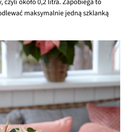
czyli około 0,2 litra. Zapobiega to
 podlewać maksymalnie jedną szklanką