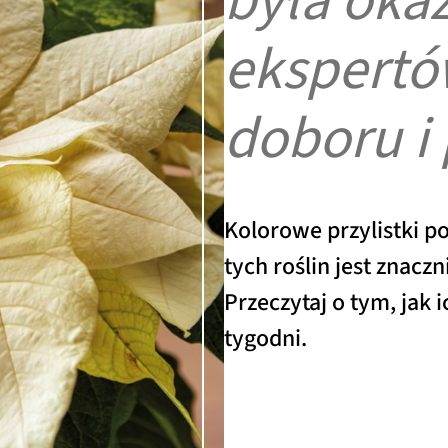
była oka
ekspertó
doboru i 
Kolorowe przylistki po
tych roślin jest znacz
Przeczytaj o tym, jak 
tygodni.