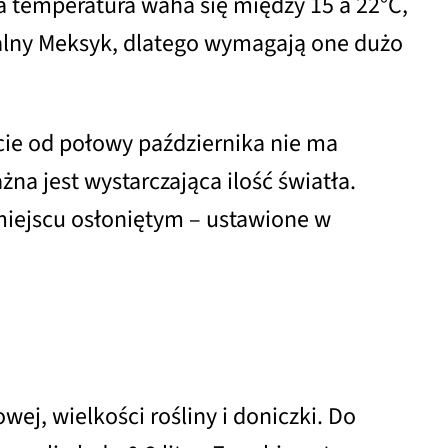
na temperatura waha się między 15 a 22°C,
pikalny Meksyk, dlatego wymagają one dużo
cie od połowy października nie ma
na jest wystarczająca ilość światła.
miejscu osłoniętym – ustawione w
j, wielkości rośliny i doniczki. Do