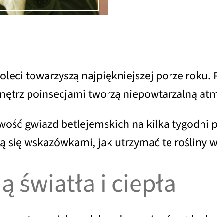
ęcioleci towarzyszą najpiękniejszej porze ro
nętrz poinsecjami tworzą niepowtarzalną at
wość gwiazd betlejemskich na kilka tygodni
lą się wskazówkami, jak utrzymać te rośliny w
 światła i ciepła