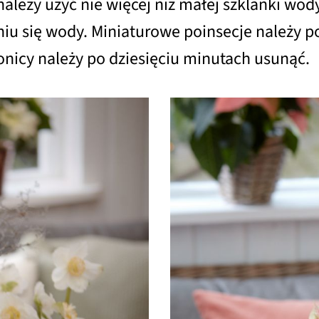
leży użyć nie więcej niż małej szklanki wody, 
eniu się wody. Miniaturowe poinsecje należy
nicy należy po dziesięciu minutach usunąć.