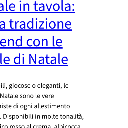
le in tavola:
a tradizione
rend con le
le di Natale
li, giocose o eleganti, le
 Natale sono le vere
iste di ogni allestimento
. Disponibili in molte tonalità,
sico rosso al crema, albicocca,