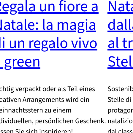
egala un fiore a
Nata
atale: la magia
dall
i un regalo vivo
al t
 green
Stel
chtig verpackt oder als Teil eines
Sostenibi
eativen Arrangements wird ein
Stelle di
ihnachtsstern zu einem
protagon
dividuellen, persönlichen Geschenk.
natalizio
ssen Sie sich inspirieren!
dal clas