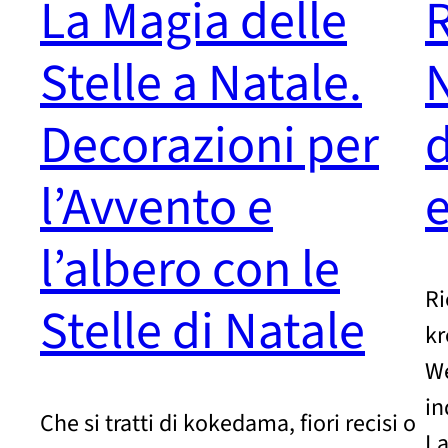
La Magia delle
R
Stelle a Natale.
N
Decorazioni per
d
l’Avvento e
e
l’albero con le
Ri
Stelle di Natale
kr
We
in
Che si tratti di kokedama, fiori recisi o
La