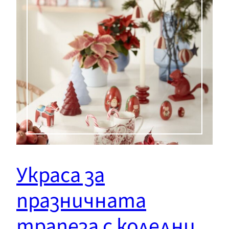
Украса за
празничната
трапеза с коледни