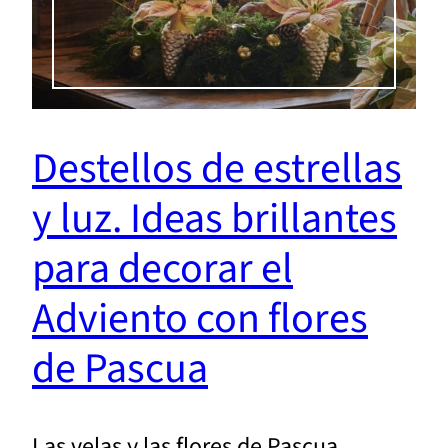
Destellos de estrellas
y luz. Ideas brillantes
para decorar el
Adviento con flores
de Pascua
Las velas y las flores de Pascua