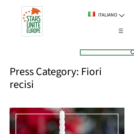
Vai
al
ITALIANO
contenuto
Suchen
Press Category:
Fiori
recisi