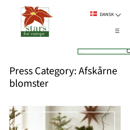
Spring
til
DANSK
indhold
Suchen
Press Category:
Afskårne
blomster