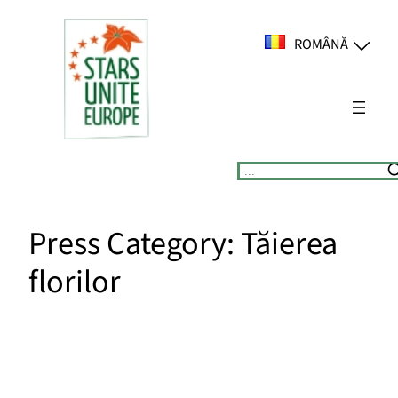
Sari
la
ROMÂNĂ
conținut
Suchen
Press Category:
Tăierea
florilor