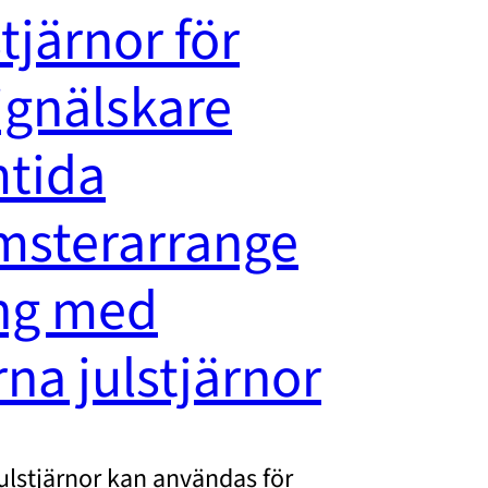
tjärnor för
ignälskare
tida
msterarrange
ng med
na julstjärnor
ulstjärnor kan användas för