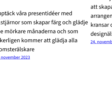
att skap
ptäck våra presentidéer med
arrangem
lstjärnor som skapar färg och glädje
kransar 
de mörkare månaderna och som
designäl
kerligen kommer att glädja alla
24. novemb
omsterälskare
. november 2023