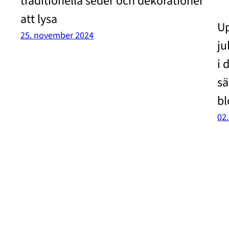
traditionella seder och dekorationer
att lysa
Up
25. november 2024
ju
i 
sä
bl
02