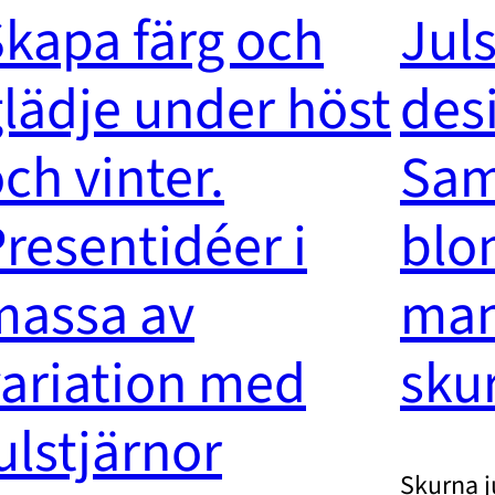
kapa färg och
Juls
lädje under höst
des
ch vinter.
Sam
resentidéer i
blo
massa av
ma
variation med
skur
ulstjärnor
Skurna j