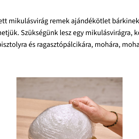
ett mikulásvirág remek ajándékötlet bárkinek, 
etjük. Szükségünk lesz egy mikulásvirágra, ko
isztolyra és ragasztópálcikára, mohára, mohat