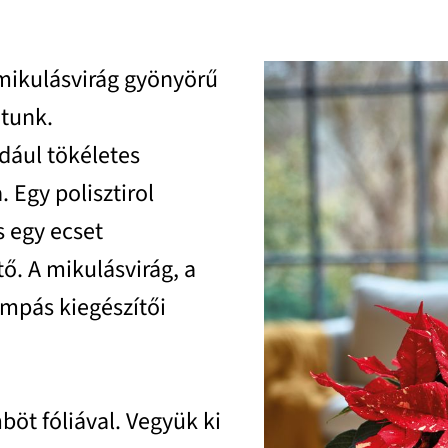
 mikulásvirág gyönyörű
tunk.
ldául tökéletes
Egy polisztirol
s egy ecset
ő. A mikulásvirág, a
ompás kiegészítői
böt fóliával. Vegyük ki