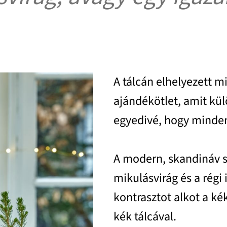
A tálcán elhelyezett m
ajándékötlet, amit kül
egyedivé, hogy minden
A modern, skandináv s
mikulásvirág és a rég
kontrasztot alkot a kék
kék tálcával.