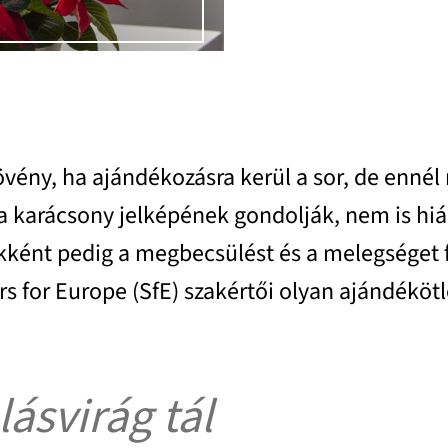
ény, ha ajándékozásra kerül a sor, de ennél m
 karácsony jelképének gondolják, nem is hiáb
kként pedig a megbecsülést és a melegséget fe
tars for Europe (SfE) szakértői olyan ajándékö
ásvirág tál