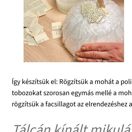
Így készítsük el: Rögzítsük a mohát a pol
tobozokat szorosan egymás mellé a mohára
rögzítsük a facsillagot az elrendezéshez a
Tálcán kínált mikulá