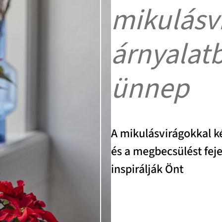
mikulásvi
árnyalat
ünnep
A mikulásvirágokkal ké
és a megbecsülést feje
inspirálják Önt