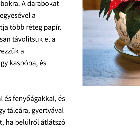
abokra. A darabokat
 egyesével a
ja több réteg papír.
an távolítsuk el a
yezzük a
agy kaspóba, és
l és fenyőágakkal, és
y tálcára, gyertyával
t, ha belülről átlátszó