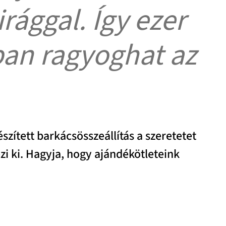
rággal. Így ezer
ban ragyoghat az
szített barkácsösszeállítás a szeretetet
zi ki. Hagyja, hogy ajándékötleteink