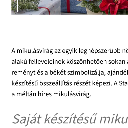
A mikulásvirág az egyik legnépszerűbb növ
alakú felleveleinek köszönhetően sokan a
reményt és a békét szimbolizálja, ajándé
készítésű összeállítás részét képezi. A S
a méltán híres mikulásvirág.
Saját készítésű mikul