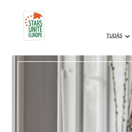
Ugrás
a
tartalomhoz
TUDÁS