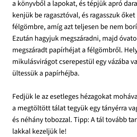
a könyvből a lapokat, és tépjük apró dar
kenjük be ragasztóval, és ragasszuk őket
félgömbre, amíg azt teljesen be nem borít
Ezután hagyjuk megszáradni, majd óvatos
megszáradt papírhéjat a félgömbről. Hel
mikulásvirágot cserepestül egy vázába v
ültessük a papírhéjba.
Fedjük le az esetleges hézagokat moháva
a megtöltött tálat tegyük egy tányérra vag
és néhány tobozzal. Tipp: A tál tovább tar
lakkal kezeljük le!