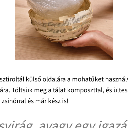
isztiroltál külső oldalára a mohatűket használ
. Töltsük meg a tálat komposzttal, és ültes
 zsinórral és már kész is!
svirág, avagy egy igazá