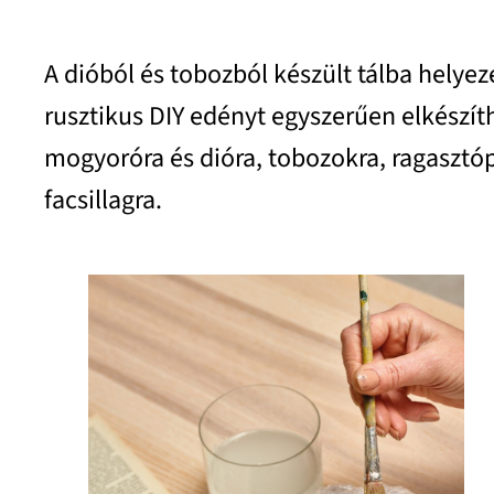
A dióból és tobozból készült tálba helyez
rusztikus DIY edényt egyszerűen elkészíth
mogyoróra és dióra, tobozokra, ragasztóp
facsillagra.