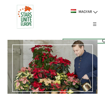
Ugrás
a
MAGYAR
tartalomhoz
Suchen