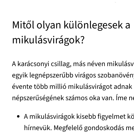
Mitől olyan különlegesek a
mikulásvirágok?
A karácsonyi csillag, más néven mikulásv
egyik legnépszerűbb virágos szobanövé
évente több millió mikulásvirágot adnak 
népszerűségének számos oka van. Íme n
A mikulásvirágok kisebb figyelmet k
hírnevük. Megfelelő gondoskodás me