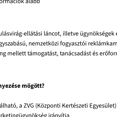
formációk alább
ulásvirág-ellátási láncot, illetve ügynökségek
gyszabású, nemzetközi fogyasztói reklámkamp
ng mellett támogatást, tanácsadást és erőfor
ényezése mögött?
álható, a ZVG (Központi Kertészeti Egyesület)
ketingügynökség irányítja.