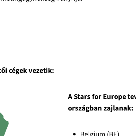
ői cégek vezetik:
A Stars for Europe t
országban zajlanak:
Belgium (BE)