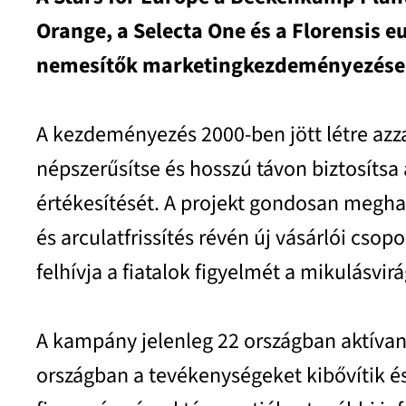
Orange, a Selecta One és a Florensis e
nemesítők marketingkezdeményezése
A kezdeményezés 2000-ben jött létre azzal
népszerűsítse és hosszú távon biztosítsa
értékesítését. A projekt gondosan megha
és arculatfrissítés révén új vásárlói csop
felhívja a fiatalok figyelmét a mikulásvi
A kampány jelenleg 22 országban aktívan
országban a tevékenységeket kibővítik é