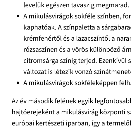
levelük egészen tavaszig megmarad.
A mikulásvirágok sokféle színben, 
kaphatóak. A színpaletta a sárgabarac
krémfehértől és a lazacszíntől a nara
rózsaszínen és a vörös különböző árny
citromsárga színig terjed. Ezenkívül
változat is létezik vonzó színátmene
A mikulásvirágok sokféleképpen felh
Az év második felének egyik legfontosabb
hajtóerejeként a mikulásvirág központi sz
európai kertészeti iparban, így a termelő