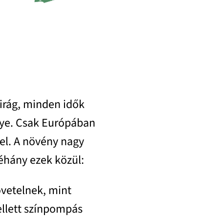
irág, minden idők
nye. Csak Európában
el. A növény nagy
éhány ezek közül:
övetelnek, mint
llett színpompás