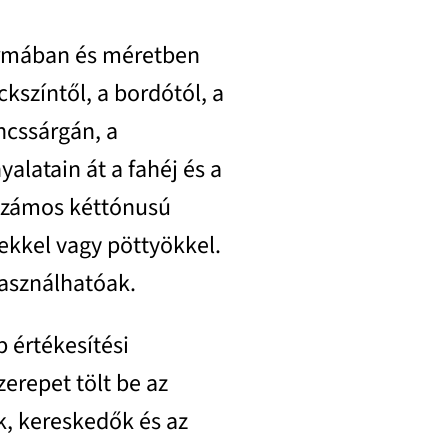
formában és méretben
kszíntől, a bordótól, a
ncssárgán, a
alatain át a fahéj és a
 számos kéttónusú
tekkel vagy pöttyökkel.
asználhatóak.
 értékesítési
erepet tölt be az
k, kereskedők és az