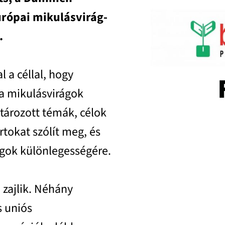
urópai mikulásvirág-
.
 a céllal, hogy
 a mikulásvirágok
tározott témák, célok
ortokat szólít meg, és
rágok különlegességére.
 zajlik. Néhány
s uniós