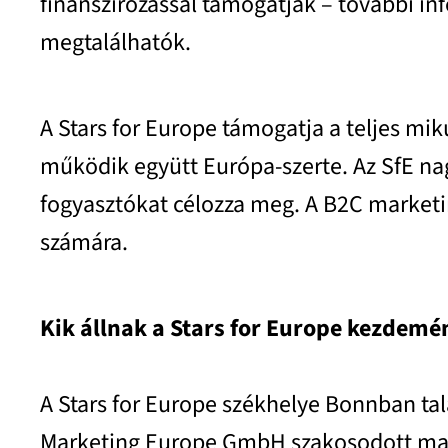
finanszírozással támogatják – további in
megtalálhatók.
A Stars for Europe támogatja a teljes mik
működik együtt Európa-szerte. Az SfE na
fogyasztókat célozza meg. A B2C marketi
számára.
Kik állnak a Stars for Europe kezdem
A Stars for Europe székhelye Bonnban tal
Marketing Europe GmbH szakosodott mar