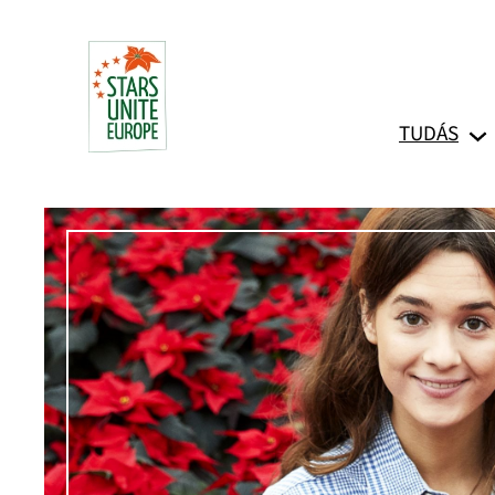
Ugrás
a
tartalomhoz
TUDÁS