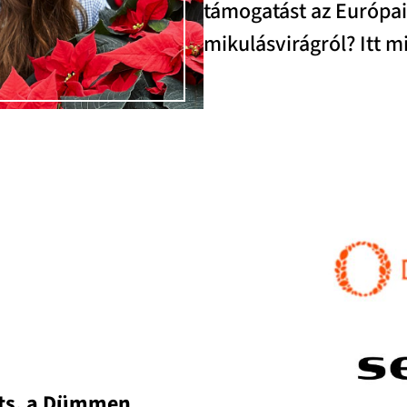
támogatást az Európai
mikulásvirágról? Itt m
nts, a Dümmen