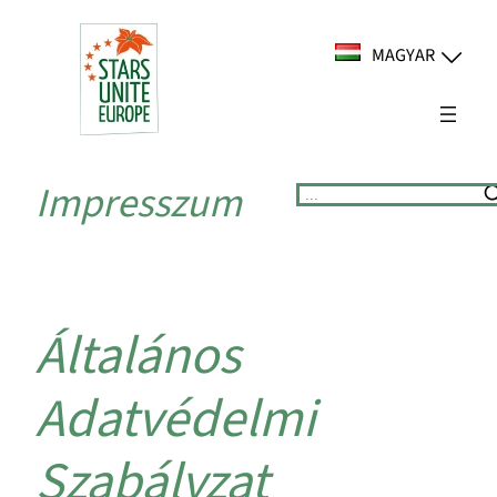
Ugrás
a
MAGYAR
tartalomhoz
Impresszum
Suchen
Általános
Adatvédelmi
Szabályzat