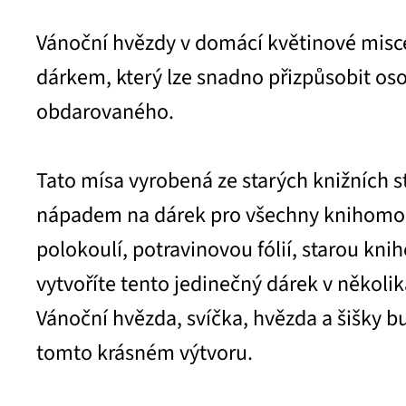
Vánoční hvězdy v domácí květinové misc
dárkem, který lze snadno přizpůsobit o
obdarovaného.
Tato mísa vyrobená ze starých knižních s
nápadem na dárek pro všechny knihomol
polokoulí, potravinovou fólií, starou kni
vytvoříte tento jedinečný dárek v několi
Vánoční hvězda, svíčka, hvězda a šišky 
tomto krásném výtvoru.