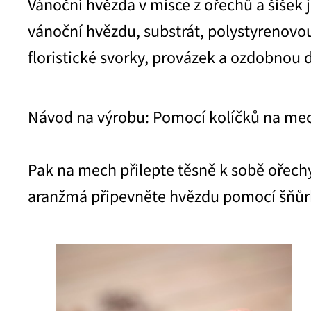
Vánoční hvězda v misce z ořechů a šišek
vánoční hvězdu, substrát, polystyrenovou p
floristické svorky, provázek a ozdobnou
Návod na výrobu: Pomocí kolíčků na mec
Pak na mech přilepte těsně k sobě ořech
aranžmá připevněte hvězdu pomocí šňůr