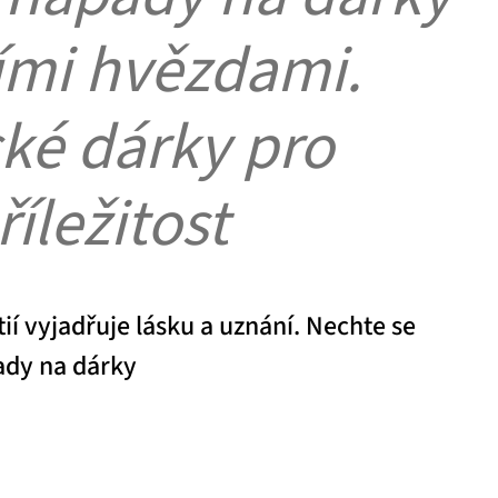
ími hvězdami.
ké dárky pro
íležitost
ií vyjadřuje lásku a uznání. Nechte se
ady na dárky