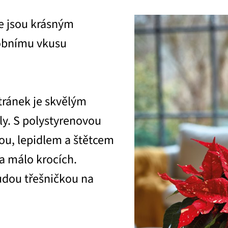
e jsou krásným
sobnímu vkusu
tránek je skvělým
y. S polystyrenovou
hou, lepidlem a štětcem
ka málo krocích.
budou třešničkou na