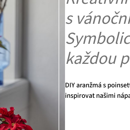
s vánočn
Symbolic
každou př
DIY aranžmá s poinsett
inspirovat našimi náp