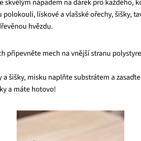
 je skvělým nápadem na dárek pro každého, k
olokouli, lískové a vlašské ořechy, šišky, tav
 dřevěnou hvězdu.
h připevněte mech na vnější stranu polystyr
y a šišky, misku naplňte substrátem a zasaďt
ky a máte hotovo!