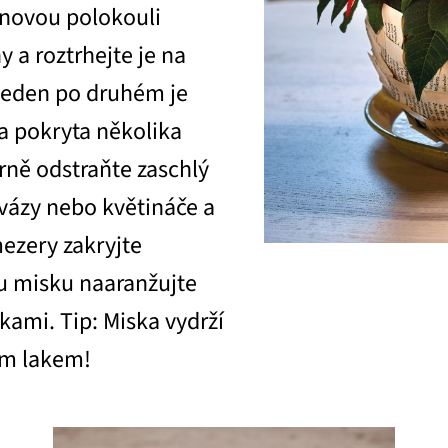
enovou polokouli
y a roztrhejte je na
jeden po druhém je
a pokryta několika
rně odstraňte zaschlý
 vázy nebo květináče a
ezery zakryjte
u misku naaranžujte
škami. Tip: Miska vydrží
ým lakem!