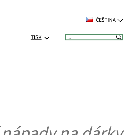
ČEŠTINA
TISK
Suchen
í nápady na dárky