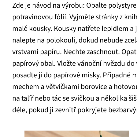
Zde je návod na výrobu: Obalte polystyr
potravinovou fólií. Vyjměte stránky z knih
malé kousky. Kousky natřete lepidlem a 
nalepte na polokouli, dokud nebude zcel
vrstvami papíru. Nechte zaschnout. Opat
papírový obal. Vložte vánoční hvězdu do
posaďte ji do papírové misky. Případné m
mechem a větvičkami borovice a hotovo
na talíř nebo tác se svíčkou a několika ši
déle, pokud ji zevnitř pokryjete bezbarv