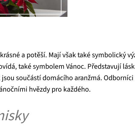
krásné a potěší. Mají však také symbolický v
apovídá, také symbolem Vánoc. Představují lásku
yž jsou součástí domácího aranžmá. Odborníci 
 vánočními hvězdy pro každého.
misky