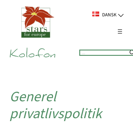
Spring
til
DANSK
indhold
Kolofon
Suchen
Generel
privatlivspolitik