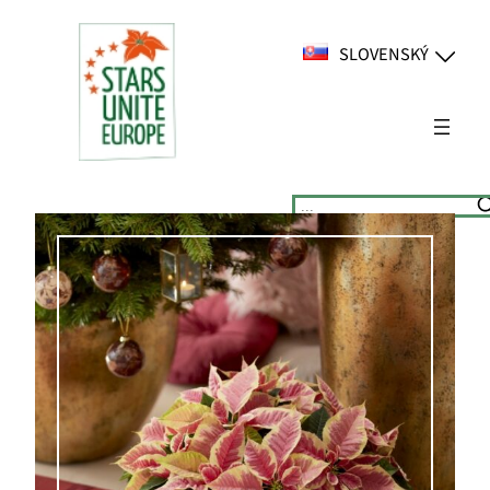
Prejsť
na
SLOVENSKÝ
obsah
Suchen