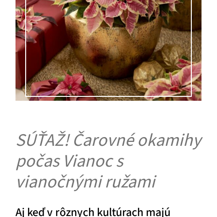
SÚŤAŽ! Čarovné okamihy
počas Vianoc s
vianočnými ružami
Aj keď v rôznych kultúrach majú