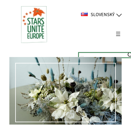
Prejsť
na
SLOVENSKÝ
obsah
Suchen