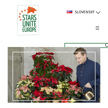
Prejsť
na
SLOVENSKÝ
obsah
Suchen