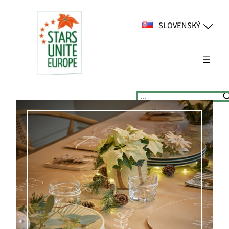
Prejsť
na
SLOVENSKÝ
obsah
Suchen