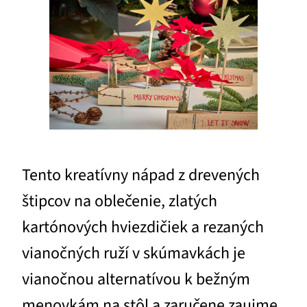
Tento kreatívny nápad z drevených
štipcov na oblečenie, zlatých
kartónových hviezdičiek a rezaných
vianočných ruží v skúmavkách je
vianočnou alternatívou k bežným
menovkám na stôl a zaručene zaujme