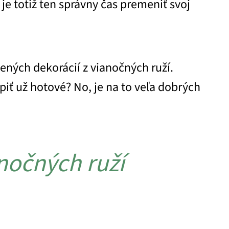
e totiž ten správny čas premeniť svoj
ých dekorácií z vianočných ruží.
piť už hotové? No, je na to veľa dobrých
anočných ruží