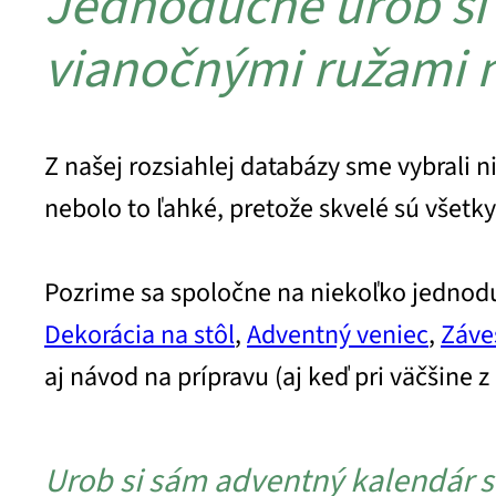
Jednoduché urob si
vianočnými ružami n
Z našej rozsiahlej databázy sme vybrali 
nebolo to ľahké, pretože skvelé sú všetky
Pozrime sa spoločne na niekoľko jednodu
Dekorácia na stôl
,
Adventný veniec
,
Záve
aj návod na prípravu (aj keď pri väčšine
Urob si sám adventný kalendár 