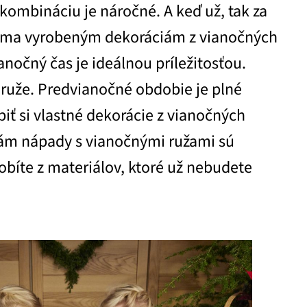
kombináciu je náročné. A keď už, tak za
oma vyrobeným dekoráciám z vianočných
anočný čas je ideálnou príležitosťou.
é ruže. Predvianočné obdobie je plné
obiť si vlastné dekorácie z vianočných
i sám nápady s vianočnými ružami sú
bíte z materiálov, ktoré už nebudete