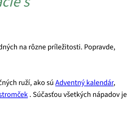
cie s
ných na rôzne príležitosti. Popravde,
ných ruží, ako sú
Adventný kalendár
,
 stromček
. Súčasťou všetkých nápadov je