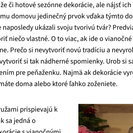
e či hotové sezónne dekorácie, ale nájsť ich 
jmu domovu jedinečný prvok vďaka týmto d
e naposledy ukázali svoju tvorivú tvár? Predvi
riť niečo vlastné. O to viac, ak ide o vianočn
dine. Prečo si nevytvoriť novú tradíciu a nevyr
 a vytvoriť si tak nádherné spomienky. Urob s
šením pre peňaženku. Najmä ak dekorácie vyro
 máte doma alebo ktoré ľahko zoženiete.
užami prispievajú k
k sa jedná o
orácie s vianočnými