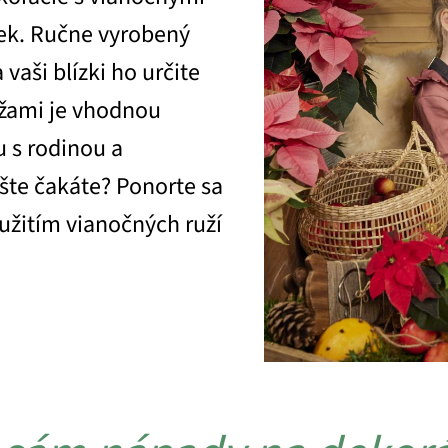
ek. Ručne vyrobený
vaši blízki ho určite
užami je vhodnou
u s rodinou a
ešte čakáte? Ponorte sa
užitím vianočných ruží