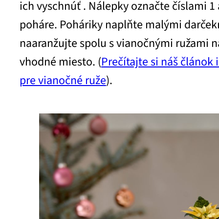
ich vyschnúť . Nálepky označte číslami 1 
poháre. Poháriky naplňte malými darčekm
naaranžujte spolu s vianočnými ružami n
vhodné miesto. (
Prečítajte si náš článok
pre vianočné ruže
).