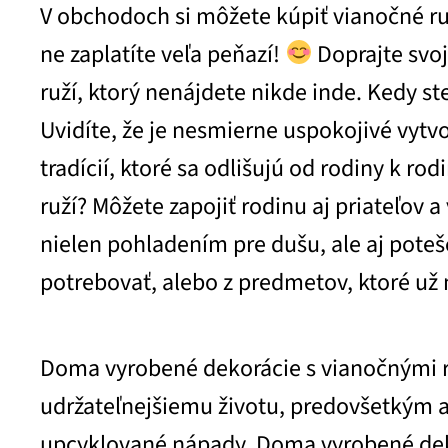
V obchodoch si môžete kúpiť vianočné ruž
ne zaplatíte veľa peňazí!
Doprajte svo
ruží, ktorý nenájdete nikde inde. Kedy st
Uvidíte, že je nesmierne uspokojivé vytvo
tradícií, ktoré sa odlišujú od rodiny k ro
ruží? Môžete zapojiť rodinu aj priateľov
nielen pohladením pre dušu, ale aj pote
potrebovať, alebo z predmetov, ktoré už
Doma vyrobené dekorácie s vianočnými r
udržateľnejšiemu životu, predovšetkým a
upcyklované nápady. Doma vyrobené dek