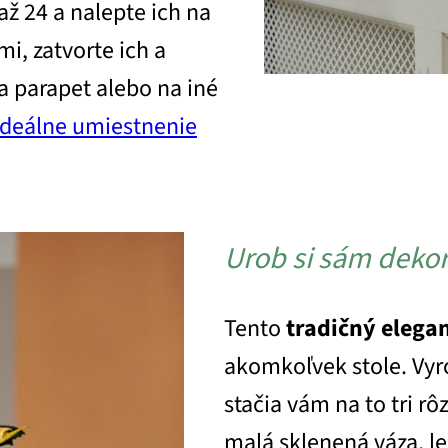
až 24 a nalepte ich na
i, zatvorte ich a
a parapet alebo na iné
 ideálne umiestnenie
Urob si sám dekor
Tento
tradičný elega
akomkoľvek stole. Vyro
stačia vám na to tri rô
malá sklenená váza, le