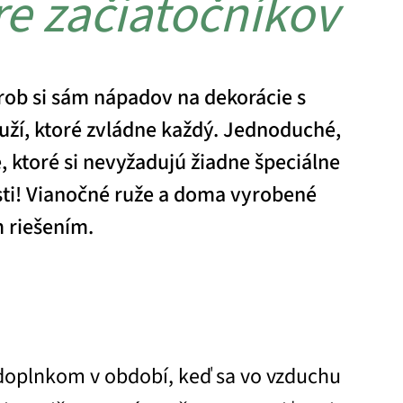
re začiatočníkov
ob si sám nápadov na dekorácie s
uží, ktoré zvládne každý. Jednoduché,
, ktoré si nevyžadujú žiadne špeciálne
sti! Vianočné ruže a doma vyrobené
m riešením.
doplnkom v období, keď sa vo vzduchu