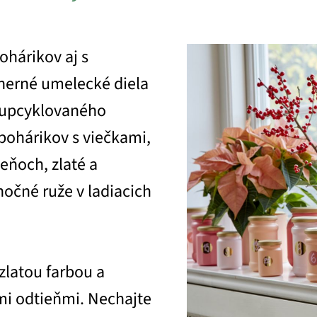
ohárikov aj s
herné umelecké diela
o upcyklovaného
pohárikov s viečkami,
ieňoch, zlaté a
nočné ruže v ladiacich
zlatou farbou a
mi odtieňmi. Nechajte