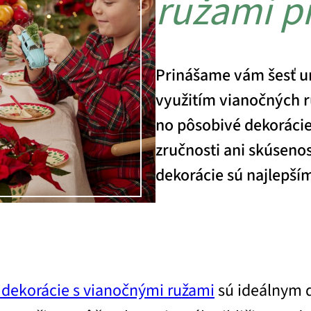
ružami p
Prinášame vám šesť ur
využitím vianočných r
no pôsobivé dekorácie
zručnosti ani skúseno
dekorácie sú najlepší
 dekorácie s vianočnými ružami
sú ideálnym 