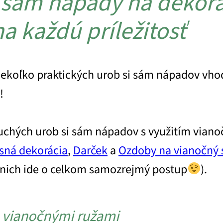
 sám nápady na dekorá
a každú príležitosť
niekoľko praktických urob si sám nápadov vhod
!
chých urob si sám nápadov s využitím vianoč
sná dekorácia
,
Darček
a
Ozdoby na vianočný
 z nich ide o celkom samozrejmý postup
).
s vianočnými ružami