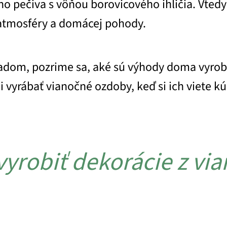
pečiva s vôňou borovicového ihličia. Vtedy j
atmosféry a domácej pohody.
om, pozrime sa, aké sú výhody doma vyroben
i vyrábať vianočné ozdoby, keď si ich viete kú
vyrobiť dekorácie z vi