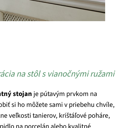
ácia na stôl s vianočnými ružami
ntný stojan
je pútavým prvkom na
biť si ho môžete sami v priebehu chvíle,
zne veľkosti tanierov, krištáľové poháre,
pidlo na porcelán alebo kvalitné