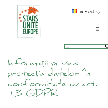
Sari
la
ROMÂNĂ
conținut
Suchen
Informații privind
protecția datelor în
conformitate cu art.
13 GDPR