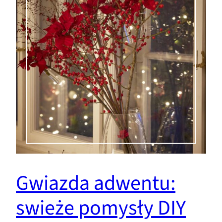
Gwiazda adwentu:
swieże pomysły DIY