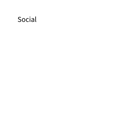
Social
Facebook
Instagram
Pinterest
YouTube
Links
Baza zdjęć
Kontakt
O nas
Polityka prywatności
Stopka redakcyjna